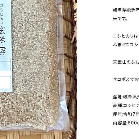
岐阜県飛騨市
米です。
コシヒカリは
ふまえてコシ
天蓋山のふも
ネコポスでお
産地:岐阜県
品種:コシヒ
産年:令和7
内容量:600