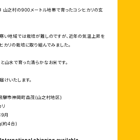
 山之村の900メートル地帯で育ったコシヒカリの玄
寒い地域では栽培が難しのですが、近年の気温上昇を
ヒカリの栽培に取り組んでみました。
と山水で育った清らかなお米です。
届けいたします。
飛騨市神岡町森茂(山之村地区)
カリ
年9月
g(約4合)
International shipping available